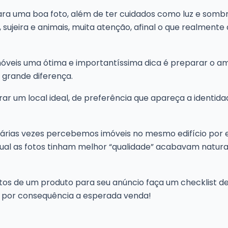
ra uma boa foto, além de ter cuidados como luz e sombra,
sujeira e animais, muita atenção, afinal o que realmente
óveis uma ótima e importantíssima dica é preparar o amb
rande diferença.
rar um local ideal, de preferência que apareça a identida
 várias vezes percebemos imóveis no mesmo edifício por
ual as fotos tinham melhor “qualidade” acabavam natur
otos de um produto para seu anúncio faça um checklist de
 por consequência a esperada venda!