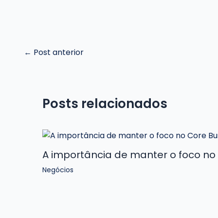
Post
←
Post anterior
navigation
Posts relacionados
A importância de manter o foco no
Negócios