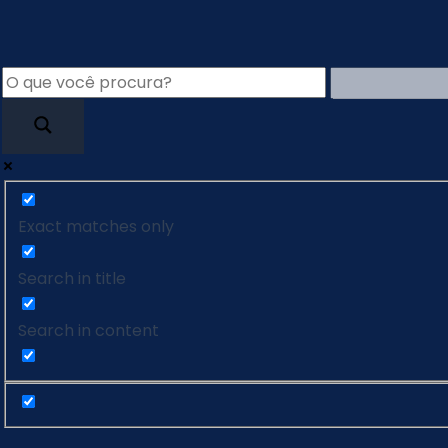
Ir
para
o
conteúdo
Exact matches only
Search in title
Search in content