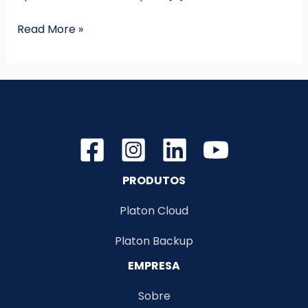
Como
Read More »
usar
o
ChatGPT
para
responder
ou
atender
Clientes?
PRODUTOS
Platon Cloud
Platon Backup
EMPRESA
Sobre