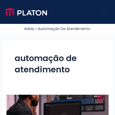
Ir
para
Mai
o
conteúdo
Men
Início
Automação De Atendimento
automação de
atendimento