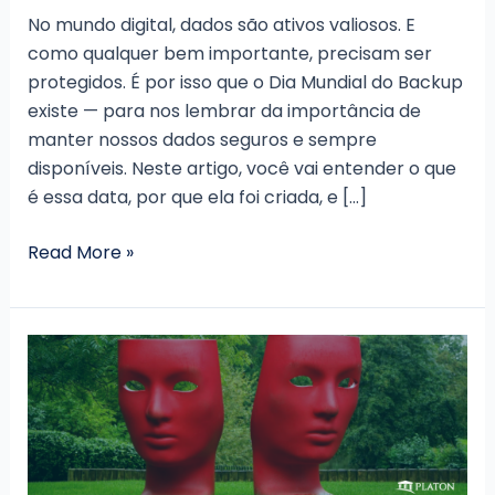
No mundo digital, dados são ativos valiosos. E
como qualquer bem importante, precisam ser
protegidos. É por isso que o Dia Mundial do Backup
existe — para nos lembrar da importância de
manter nossos dados seguros e sempre
disponíveis. Neste artigo, você vai entender o que
é essa data, por que ela foi criada, e […]
Dia
Read More »
Mundial
do
Backup:
o
que
é,
e
por