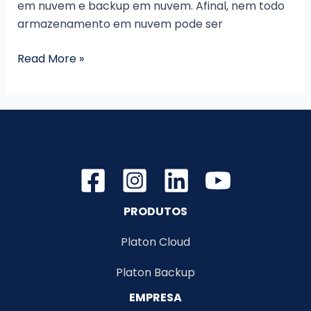
em nuvem e backup em nuvem. Afinal, nem todo
armazenamento em nuvem pode ser
Backup
Read More »
em
nuvem
é
seguro?
PRODUTOS
Platon Cloud
Platon Backup
EMPRESA