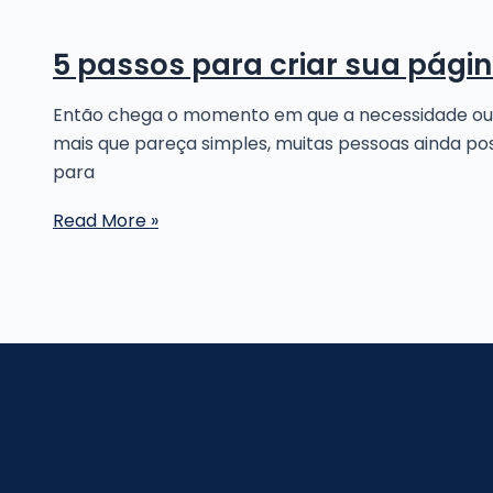
rápido
5 passos para criar sua págin
Então chega o momento em que a necessidade ou mes
mais que pareça simples, muitas pessoas ainda p
para
5
Read More »
passos
para
criar
sua
página
na
internet