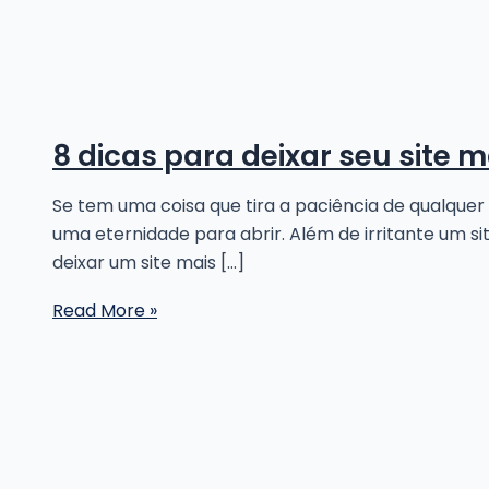
8 dicas para deixar seu site m
Se tem uma coisa que tira a paciência de qualquer
uma eternidade para abrir. Além de irritante um 
deixar um site mais […]
8
Read More »
dicas
para
deixar
seu
site
mais