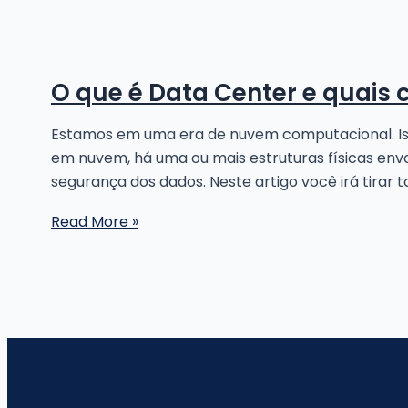
O que é Data Center e quais 
Estamos em uma era de nuvem computacional. Is
em nuvem, há uma ou mais estruturas físicas env
segurança dos dados. Neste artigo você irá tirar 
O
Read More »
que
é
Data
Center
e
quais
cuidados