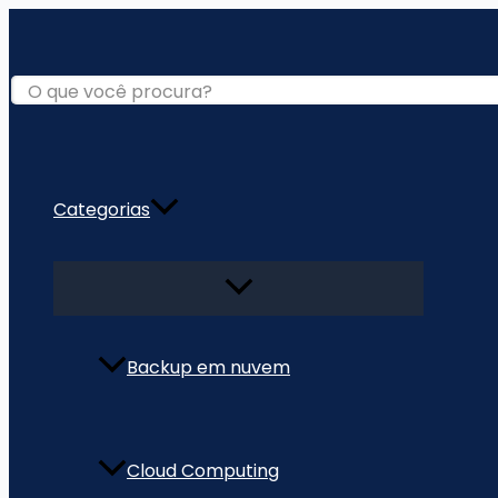
Ir
para
o
conteúdo
Categorias
Alternar
menu
Backup em nuvem
Cloud Computing