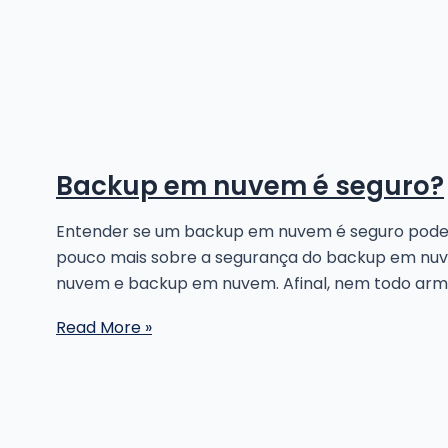
diferenças
entre
IaaS,
PaaS
e
SaaS
e
Backup em nuvem é seguro?
qual
modelo
Entender se um backup em nuvem é seguro pode a
ideal
pouco mais sobre a segurança do backup em nuv
para
nuvem e backup em nuvem. Afinal, nem todo a
o
seu
Backup
Read More »
negócio
em
nuvem
é
seguro?