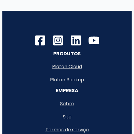
Backup
em
nuvem
de
Armazenamento
(Drive)
PRODUTOS
Platon Cloud
Platon Backup
EMPRESA
Sobre
Site
Termos de serviço