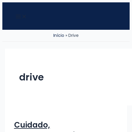
Ir
para
Main
Menu
o
conteúdo
Início
Drive
drive
Cuidado,