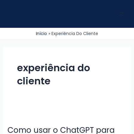
Ir
para
Mai
o
conteúdo
Men
Início
Experiência Do Cliente
experiência do
cliente
Como usar o ChatGPT para