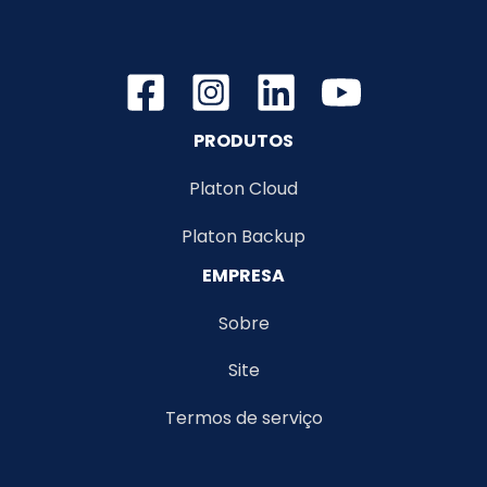
para
responder
ou
atender
Clientes?
PRODUTOS
Platon Cloud
Platon Backup
EMPRESA
Sobre
Site
Termos de serviço