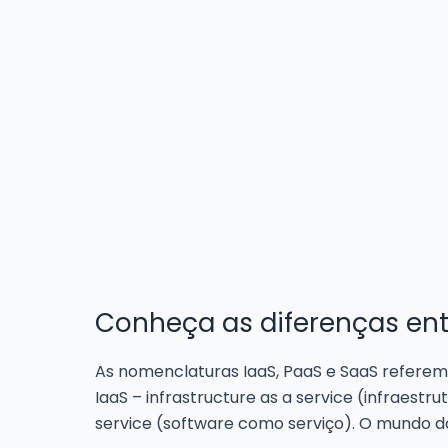
Conheça as diferenças entr
As nomenclaturas IaaS, PaaS e SaaS referem
IaaS – infrastructure as a service (infraest
service (software como serviço). O mundo d