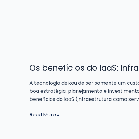
Os benefícios do IaaS: Inf
A tecnologia deixou de ser somente um custo
boa estratégia, planejamento e investiment
benefícios do IaaS (infraestrutura como serv
Os
Read More »
benefícios
do
IaaS: