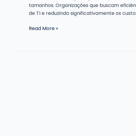
tamanhos. Organizações que buscam eficiênc
de TI e reduzindo significativamente os cust
Cloud
Read More »
Computing:
Guia
Completo
para
Iniciantes