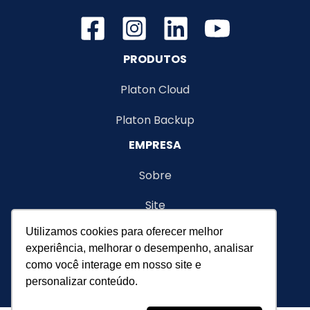
porque
essa
estratégia
PRODUTOS
está
ganhando
Platon Cloud
espaço
Platon Backup
EMPRESA
Sobre
Site
Utilizamos cookies para oferecer melhor
Termos de serviço
experiência, melhorar o desempenho, analisar
como você interage em nosso site e
personalizar conteúdo.