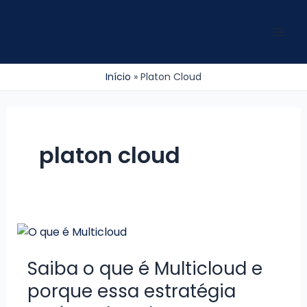
Ir
para
Mai
o
conteúdo
Men
Início
Platon Cloud
platon cloud
Saiba o que é Multicloud e
porque essa estratégia