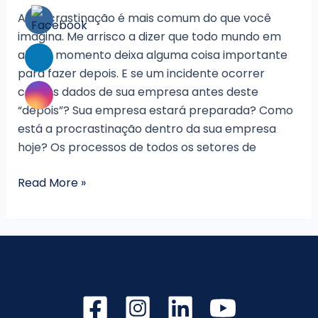
A procrastinação é mais comum do que você
imagina. Me arrisco a dizer que todo mundo em
algum momento deixa alguma coisa importante
para fazer depois. E se um incidente ocorrer
com os dados de sua empresa antes deste
“depois”? Sua empresa estará preparada? Como
está a procrastinação dentro da sua empresa
hoje? Os processos de todos os setores de
Procrastinação
Read More »
pode
causar
a
perda
de
todos
os