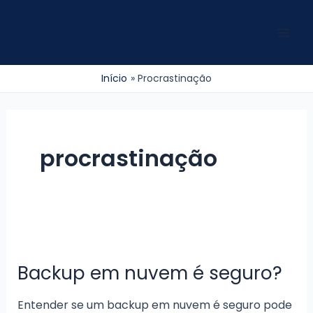
Ir
para
Mai
o
conteúdo
Men
Início
Procrastinação
procrastinação
Backup em nuvem é seguro?
Entender se um backup em nuvem é seguro pode