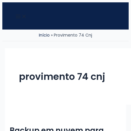
Ir
para
Main
Menu
o
conteúdo
Início
Provimento 74 Cnj
provimento 74 cnj
Backup em nuvem para