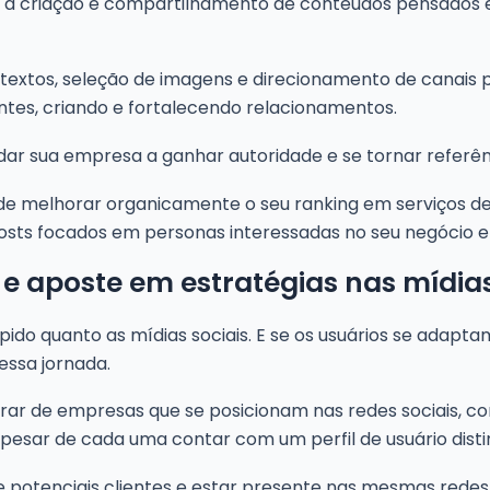
 a criação e compartilhamento de conteúdos pensados e 
de textos, seleção de imagens e direcionamento de canai
entes, criando e fortalecendo relacionamentos.
dar sua empresa a ganhar autoridade e se tornar referên
 melhorar organicamente o seu ranking em serviços de 
sts focados em personas interessadas no seu negócio e
 aposte em estratégias nas mídias
pido quanto as mídias sociais. E se os usuários se adap
ssa jornada.
 de empresas que se posicionam nas redes sociais, com
esar de cada uma contar com um perfil de usuário disti
e potenciais clientes e estar presente nas mesmas redes