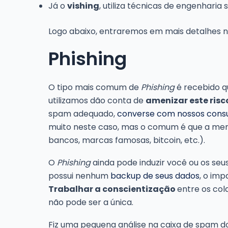
Já o
vishing
, utiliza técnicas de engenharia
Logo abaixo, entraremos em mais detalhes no
Phishing
O tipo mais comum de
Phishing
é recebido q
utilizamos dão conta de
amenizar este risc
spam adequado,
converse com nossos consu
muito neste caso, mas o comum é que a mensag
bancos, marcas famosas, bitcoin, etc.).
O
Phishing
ainda pode induzir você ou os seu
possui nenhum
backup de seus dados
, o imp
Trabalhar a conscientização
entre os co
não pode ser a única.
Fiz uma pequena análise na caixa de spam 