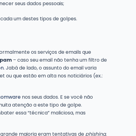
ornecer seus dados pessoais;
 cada um destes tipos de golpes.
normalmente os serviços de emails que
 spam
– caso seu email não tenha um filtro de
on
. Jabá de lado, o assunto do email varia
 ou que estão em alta nos noticiários (ex.:
somware
nos seus dados. E se você não
muita atenção a este tipo de golpe.
ater essa “técnica” maliciosa, mas
 grande maioria eram tentativas de
phishing
.