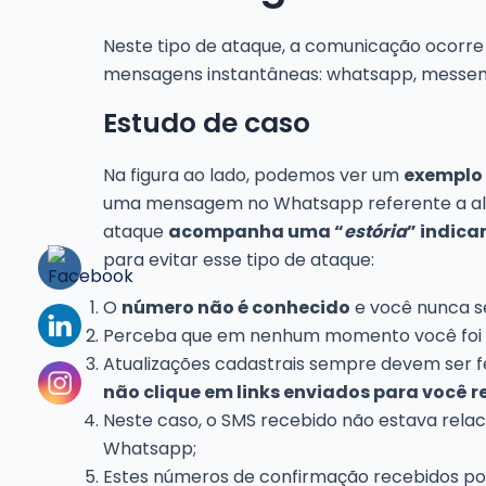
Neste tipo de ataque, a comunicação ocorre 
mensagens instantâneas: whatsapp, messeng
Estudo de caso
Na figura ao lado, podemos ver um
exemplo 
uma mensagem no Whatsapp referente a algum
ataque
acompanha uma “
estória
” indic
para evitar esse tipo de ataque:
O
número não é conhecido
e você nunca s
Perceba que em nenhum momento você foi 
Atualizações cadastrais sempre devem ser fe
não clique em links enviados para você r
Neste caso, o SMS recebido não estava rel
Whatsapp;
Estes números de confirmação recebidos por