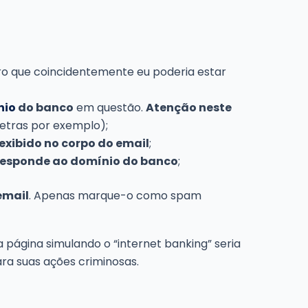
o que coincidentemente eu poderia estar
nio
do banco
em questão.
Atenção neste
etras por exemplo);
 exibido no corpo do email
;
rresponde ao domínio do banco
;
email
. Apenas marque-o como spam
a página simulando o “internet banking” seria
para suas ações criminosas.