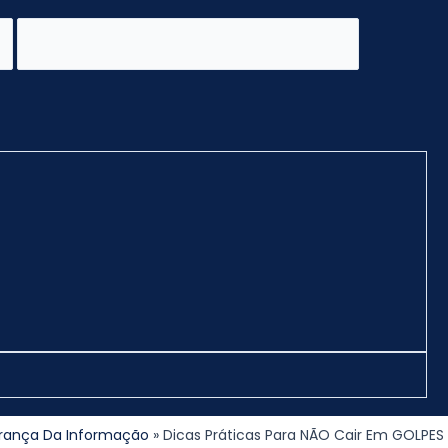
rança Da Informação
Dicas Práticas Para NÃO Cair Em GOLPES