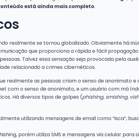
 conteúdo está ainda mais completo
.
cos
ndo realmente se tornou globalizado. Obviamente há in
comunicação que proporciona a rápida e fácil propagaçã
essoas. Talvez essa sensação seja provocada pela ausênci
de relacionado a crimes cibernéticos.
ue realmente as pessoas criam o senso de anonimato e 
ternet com o senso de anonimato, e um usuário com má í
os. Há diversos tipos de golpes (
phishing
,
smishing
,
vis
almente utilizando mensagens de email como “isca”, busc
shing, porém utiliza SMS e mensagens via celular para ap