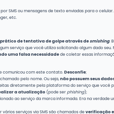
por SMS ou mensagens de texto enviadas para o celular. I
er, etc.
prático de tentativa de golpe através de
smishing
. 
 serviço que você utiliza solicitando algum dado seu.
ando uma falsa necessidade
de coletar essas informaçõ
e comunicou com este contato.
Desconfie
;
chamado pelo nome. Ou seja,
não possuem seus dado
itas diretamente pela plataforma do serviço que você po
ealizar a atualização
(pode ser
phishing
);
acionado ao serviço da marca informada. Era na verdad
 vários serviços via SMS são chamados de
verificação 