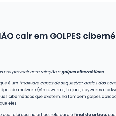
NÃO cair em GOLPES ciberné
s nos prevenir com relação a
golpes cibernéticos
.
 que é um
“malware capaz de sequestrar dados dos com
pos de malware (vírus, worms, trojans, spywares e adw
aques cibernéticos que existem, há também golpes aplic
que eles.
 que falei aqui no artigo, role para o
final do artigo
, qu