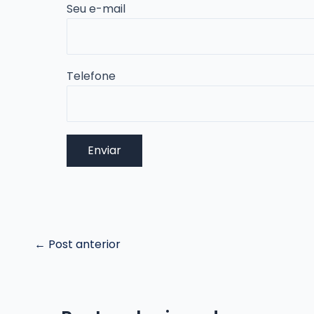
Seu e-mail
Telefone
Post
←
Post anterior
navigation