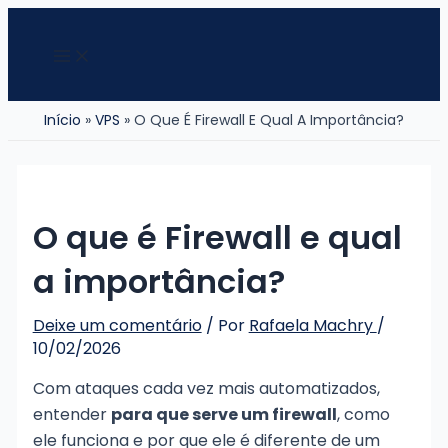
Ir
para
Main
Menu
o
conteúdo
Início
VPS
O Que É Firewall E Qual A Importância?
O que é Firewall e qual
a importância?
Deixe um comentário
/ Por
Rafaela Machry
/
10/02/2026
Com ataques cada vez mais automatizados,
entender
para que serve um firewall
, como
ele funciona e por que ele é diferente de um