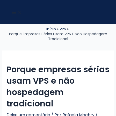
Ir
para
Main
Menu
o
conteúdo
Início
VPS
Porque Empresas Sérias Usam VPS E Não Hospedagem
Tradicional
Porque empresas sérias
usam VPS e não
hospedagem
tradicional
Deixe um comentário
/ Por
Rafaela Machry
/